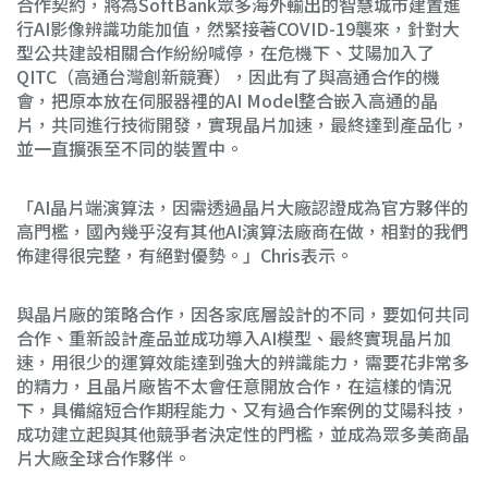
合作契約，將為SoftBank眾多海外輸出的智慧城市建置進
行AI影像辨識功能加值，然緊接著COVID-19襲來，針對大
型公共建設相關合作紛紛喊停，在危機下、艾陽加入了
QITC（高通台灣創新競賽），因此有了與高通合作的機
會，把原本放在伺服器裡的AI Model整合嵌入高通的晶
片，共同進行技術開發，實現晶片加速，最終達到產品化，
並一直擴張至不同的裝置中。
「AI晶片端演算法，因需透過晶片大廠認證成為官方夥伴的
高門檻，國內幾乎沒有其他AI演算法廠商在做，相對的我們
佈建得很完整，有絕對優勢。」Chris表示。
與晶片廠的策略合作，因各家底層設計的不同，要如何共同
合作、重新設計產品並成功導入AI模型、最終實現晶片加
速，用很少的運算效能達到強大的辨識能力，需要花非常多
的精力，且晶片廠皆不太會任意開放合作，在這樣的情況
下，具備縮短合作期程能力、又有過合作案例的艾陽科技，
成功建立起與其他競爭者決定性的門檻，並成為眾多美商晶
片大廠全球合作夥伴。